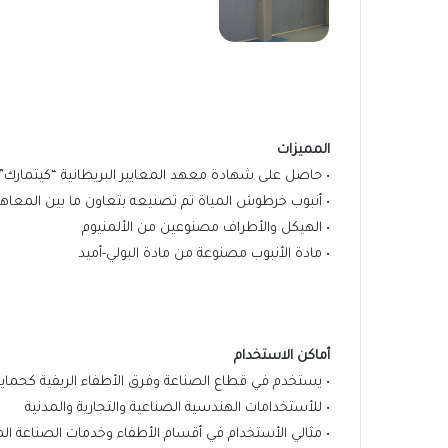
المميزات
• حاصل على شهادة معهد المعايير البريطانية “كيتمارك” SI Kitemark
• أنبوب خرطوش المياة تم تصنيعه بتعاون ما بين المعاهد التالية :2007 & BS EN 15182-3:2007+ A1:2009
• الهيكل والأطراف مصنوعين من الألمنيوم
• مادة الأنبوب مصنوعة من مادة البولي-أميد
أماكن الاستخدام
• يستخدم في قطاع الصناعة وفرق الأطفاء الريفية كحماية
• للأستخدامات الهندسية الصناعية والتجارية والمدنية
• مثالي الأستخدام في أقسام الأطفاء وخدمات الصناعة ال