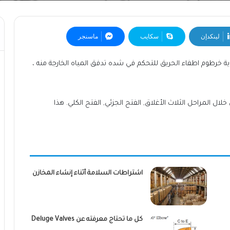
لينكدإن
سكايب
ماسنجر
ة خرطوم اطفاء الحريق للتحكم في شده تدفق المياه الخارجة منه ،
ل المراحل الثلاث الأغلاق, الفتح الجزئي, الفتح الكلي. هذا
اشتراطات السلامة أثناء إنشاء المخازن
كل ما تحتاج معرفته عن Deluge Valves