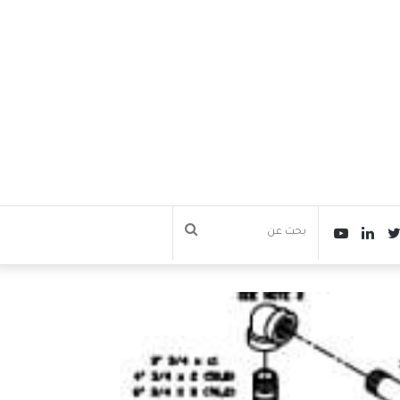
تويتر
سبوك
لينكدإن
يوتيوب
بحث
عن