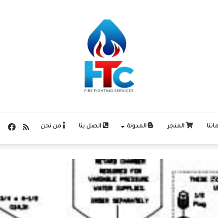
ملخص
في
اتنا
المتجر
المدونة
اتصل بنا
من نحن
الموقع
ية
RSS