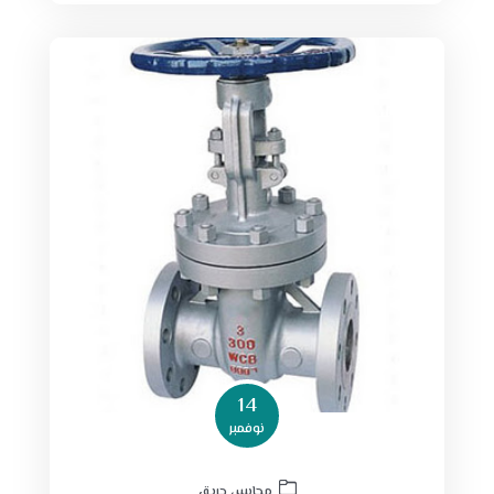
14
نوفمبر
محابس حريق