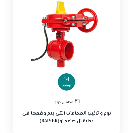
14
نوفمبر
محابس حريق
نوع و ترتيب الصمامات التى يتم وضعها فى
بداية ال صاعد او(RAISER)