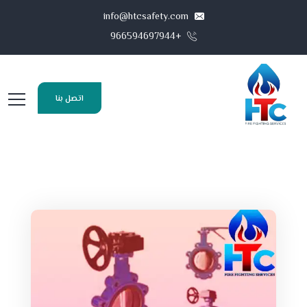
info@htcsafety.com
+966594697944
اتصل بنا