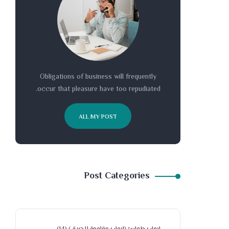
Obligations of business will frequently
occur that pleasure have too repudiated.
ALL MY POST
Post Categories