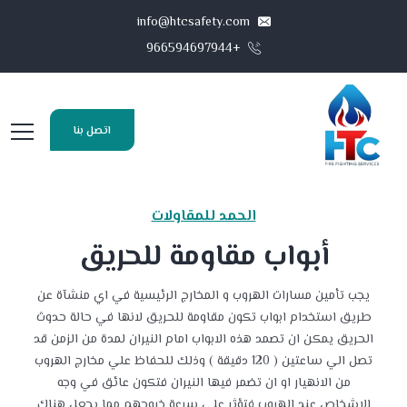
info@htcsafety.com
+966594697944
اتصل بنا
الحمد للمقاولات
أبواب مقاومة للحريق
يجب تأمين مسارات الهروب و المخارج الرئيسية في اي منشآة عن
طريق استخدام ابواب تكون مقاومة للحريق لانها في حالة حدوث
الحريق يمكن ان تصمد هذه الابواب امام النيران لمدة من الزمن قد
تصل الي ساعتين ( 120 دقيقة ) وذلك للحفاظ علي مخارج الهروب
من الانهيار او ان تضمر فيها النيران فتكون عائق في وجه
الاشخاص عند الهروب فتؤثر علي سرعة خروجهم مما يجعل هناك