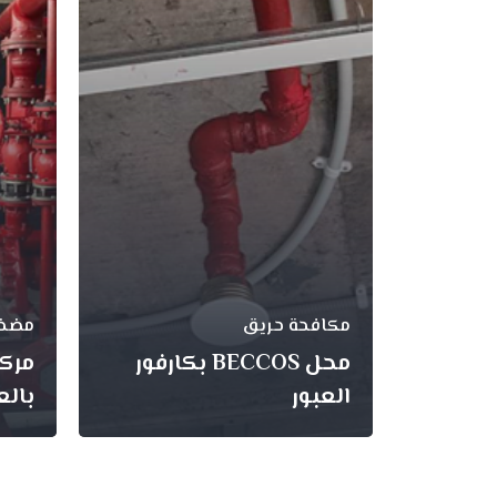
 حريق
مكافحة حريق
مضخا
محل BECCOS بكارفور
مركز
العبور
بالع