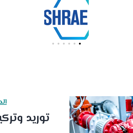
الح
توريد وترك