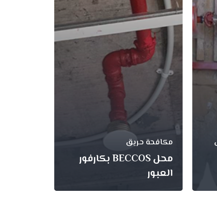
مكافحة حريق
مضخات حري
محل BECCOS بكارفور
مركز صيا
العبور
بالعبور