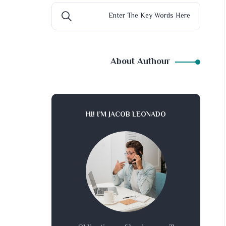
About Authour
HI! I’M JACOB LEONADO