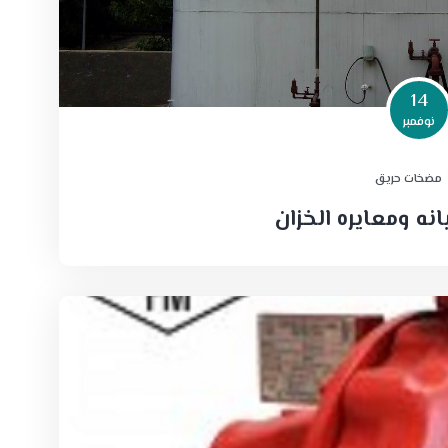
14
نوفمبر
مضخات حريق
ه ومعايره الخزان