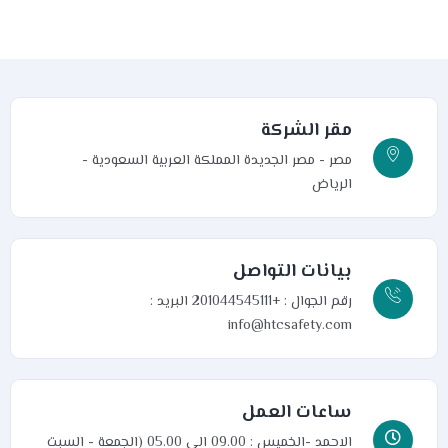
مقر الشركة
مصر - مصر الجديدة
المملكة العربية السعودية -
الرياض
بيانات التواصل
رقم الجوال : +201044545111
البريد :
info@htcsafety.com
ساعات العمل
الاحمد -الخميس : 09.00 الى 05.00 (الجمعة - السبت