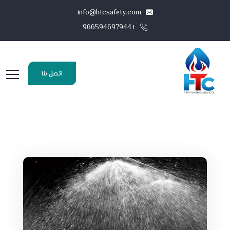
info@htcsafety.com
+966594697944
اتصل بنا