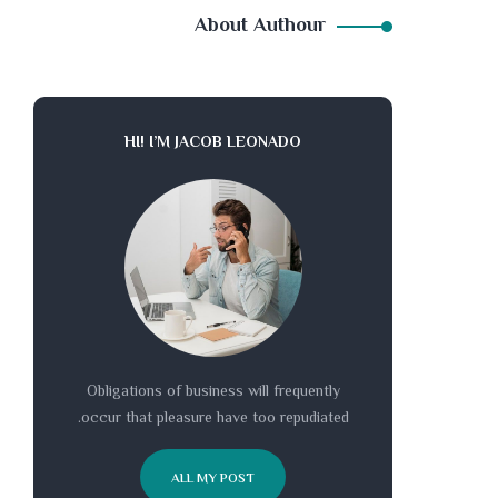
About Authour
HI! I’M JACOB LEONADO
Obligations of business will frequently
occur that pleasure have too repudiated.
ALL MY POST