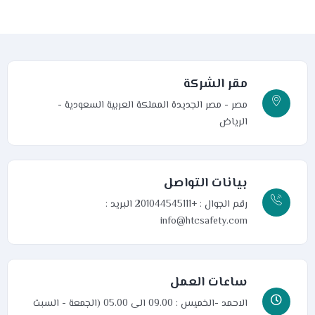
مقر الشركة
مصر - مصر الجديدة
المملكة العربية السعودية -
الرياض
بيانات التواصل
رقم الجوال : +201044545111
البريد :
info@htcsafety.com
ساعات العمل
الاحمد -الخميس : 09.00 الى 05.00 (الجمعة - السبت