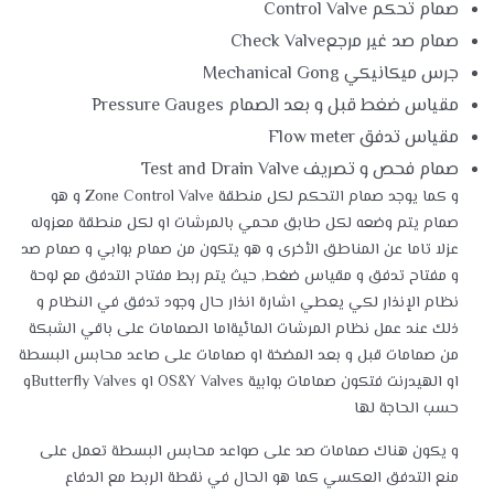
صمام تحكم Control Valve
صمام صد غير مرجعCheck Valve
جرس ميكانيكي Mechanical Gong
مقياس ضغط قبل و بعد الصمام Pressure Gauges
مقياس تدفق Flow meter
صمام فحص و تصريف Test and Drain Valve
و كما يوجد صمام التحكم لكل منطقة Zone Control Valve و هو
صمام يتم وضعه لكل طابق محمي بالمرشات او لكل منطقة معزوله
عزلا تاما عن المناطق الأخرى و هو يتكون من صمام بوابي و صمام صد
و مفتاح تدفق و مقياس ضغط, حيث يتم ربط مفتاح التدفق مع لوحة
نظام الإنذار لكي يعطي اشارة انذار حال وجود تدفق في النظام و
ذلك عند عمل نظام المرشات المائيةاما الصمامات على باقي الشبكة
من صمامات قبل و بعد المضخة او صمامات على صاعد محابس البسطة
او الهيدرنت فتكون صمامات بوابية OS&Y Valves او Butterfly Valvesو
حسب الحاجة لها
و يكون هناك صمامات صد على صواعد محابس البسطة تعمل على
منع التدفق العكسي كما هو الحال في نقطة الربط مع الدفاع