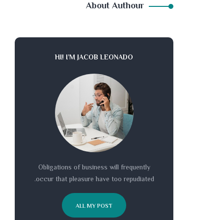
About Authour
HI! I’M JACOB LEONADO
Obligations of business will frequently
occur that pleasure have too repudiated.
ALL MY POST