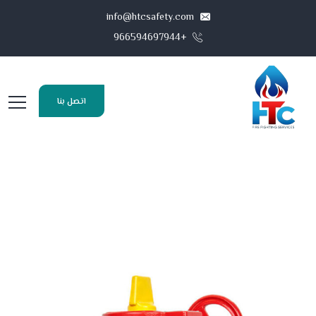
info@htcsafety.com
+966594697944
اتصل بنا