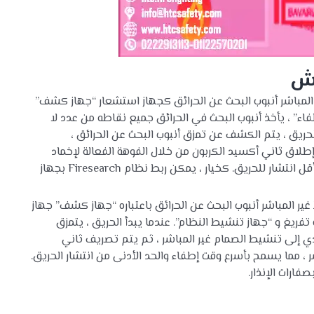
رش
لذي يعمل بالضغط المباشر أنبوب البحث عن الحرائق كجهاز استشعار “جهاز كشف”
ء” ، يأخذ أنبوب البحث في الحرائق جميع نقاطه من عدد لا
لحريق ، يتم الكشف عن تمزق أنبوب البحث عن الحرائق ،
اق ثاني أكسيد الكربون من خلال الفوهة الفعالة لإخماد
الحريق بشكل فعال ، مما يتيح أسرع وقت للإطفاء وأقل انتشار للحريق. كخيار ، يمكن ربط نظام Firesearch بجهاز
ذي يعمل بالضغط غير المباشر أنبوب البحث عن الحرائق باعتباره “جهاز كشف” جهاز
ريغ و “جهاز تنشيط النظام”. عندما يبدأ الحريق ، يتمزق
ي إلى تنشيط الصمام غير المباشر ، ثم يتم تصريف ثاني
، مما يسمح بأسرع وقت إطفاء والحد الأدنى من انتشار الحريق.