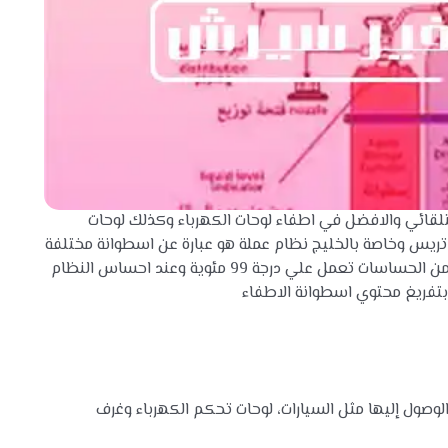
تلقائي والافضل في اطفاء لوحات الكهرباء وكذلك لوحات
ر تريس وخاصة بالخليج نظام عملة هو عبارة عن اسطوانة مختلفة
الاحجام ومتصل بيها خرطوم بللوري وبه عدد لا نهائي من الحساسات تعمل علي درجة 99 مئوية وعند احساس النظام
 بتفريغ محتوي اسطوانة الاطفاء
صول إليها مثل السيارات، لوحات تحكم الكهرباء وغرف