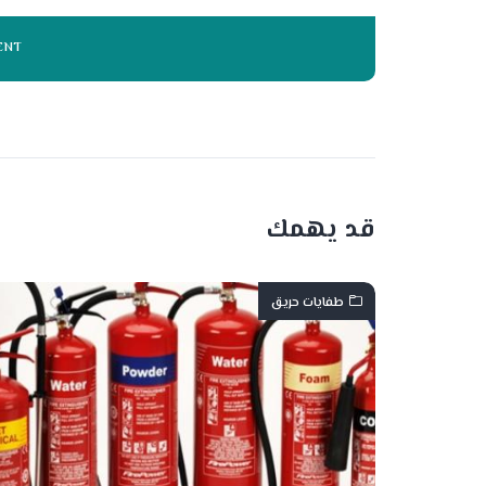
قد يهمك
طفايات حريق