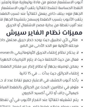
أنبوب الاستشعار مصنع من مادة بوليمارية مرنة وتعتبر
النقط الحساسة تنشط تلقائيا بثقب أنبوب الاستشعار عند بلوغ درجة 
الجهاز مزود ببلف خاص يعمل تلقائياً عند تسرب الضغط 
يثقب الأنبوب بتسرب الضغط ويسمح بتنشيط الجهاز فتخر
عند أقرب نقطة من بداية مصدر الاشتعال أو الحريق
مميزات نظام الفاير سيرش
مثالي لأي تطبيق حيث يوجد خطر حريق محتمل داخ
مرحلته الأولية مع الحد الأدنى من الضرر.
لا يحتاج نظام إطفاء الحريق الأوتوماتيكي Firesearch إلى أي مصدر خارجي للطاقة أو الإمداد بالكهرباء.
فعال من حيث التكلفة حيث لا يلزم التركيبات الكهربائ
يمكن توصيله بجهاز أو نظام إنذار عبر مفتاح الضغط
إطفاء الحرائق حيث بدأت …. في 15 ثانية
يأخذ أنبوب الكشف في الاعتبار جميع نقاط عدد لا ح
متوفر في نظامين: البحث عن الحرائق بالضغط المباش
كيميائي جاف أو ثاني أكسيد الكربون
يتم تشغيله تلقائيًا عند انفجار الأنبوب في أي نقطة على طول