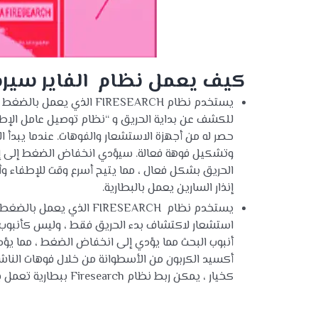
كيف يعمل نظام الفاير سي
يستخدم نظام FIRESEARCH ا
للكشف عن بداية الحريق و “نظام توصيل عامل الإطفا
حصر له من أجهزة الاستشعار والفوهات. عندما يبدأ ا
وتشكيل فوهة فعالة. سيؤدي انخفاض الضغط إلى إطل
إنذار السارين يعمل بالبطارية.
يستخدم نظام FIRESEARCH ال
استشعار لاكتشاف بدء الحريق فقط ، وليس كأنبوب تف
أنبوب البحث مما يؤدي إلى انخفاض الضغط ، مما يؤد
أكسيد الكربون من الأسطوانة من خلال فوهات الناشر 
كخيار ، يمكن ربط نظام Firesearch ببطارية تعمل بصفارات الإنذار.