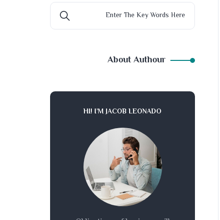
About Authour
HI! I’M JACOB LEONADO