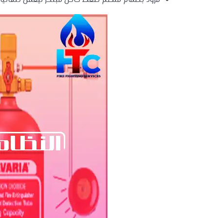
مزود بصمام منظم ضغط خاص مبتكر ليعمل تلقائيًا ع