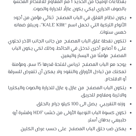
بقطاعات اوميجا من الحديد 1 مم المقاوم للاقتحام المحشو
بالصوف الحراري ليكي يكون عازلًا للحرارة والصوت.
يكون نظام الغلق في الباب المصفح ثنائي مؤمن من أجود
الأنواع التركية التي تحمل اسم “KALE Kilit”، ويبلغ ضمانه
خمس سنوات.
تتكون نقطة غلق الباب المصفح من جانب الجانب الآخر تحتوي
على 6 أصابع أخرى تدخل في الحائط، وذلك لكي يكون الباب
المصفح مؤمنًا من اليسار واليمين.
يوجد مع الباب المصفح ترباس لفتحة قدرها 15 سم، ومؤمنة
تمكنك من تبادل الأوراق والنقود ولا يمكن أن تتعرض للسرقة
أو الاقتحام.
يتكون الباب المصفح من عازل و عازل للحرارة والصوت والبكتريا
والاتربة ومقاوم للحريق.
وزنه التقريبي يصل الى 100 كيلو جرام بالحلق.
تكون كسوة الباب النوعية الأولى من خشب HDF وقشرة أرو
طبيعي بدهان أستر.
يمكن ضب حلق الباب المصفح على حسب عرض الكلين