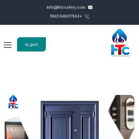
info@htcsafety.com
+966594697944
اتصل بنا