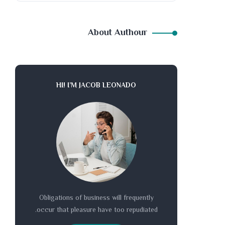
About Authour
HI! I’M JACOB LEONADO
Obligations of business will frequently
occur that pleasure have too repudiated.