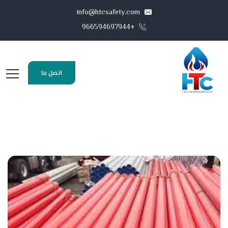
info@htcsafety.com
+966594697944
اتصل بنا