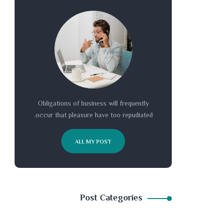
Obligations of business will frequently
occur that pleasure have too repudiated.
ALL MY POST
Post Categories