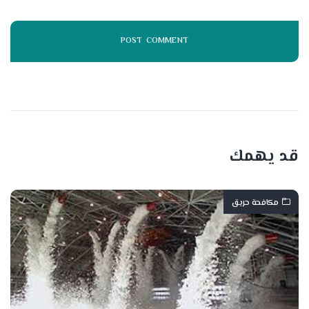
قد يهمك
مكافحة حريق