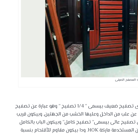
ب المصفح الصينى
متاح منة مستويات مختلفة فى قوة التصفيح.. – مستوى تصفيح ضعيف بيسمى ” 1/4 تصفيح ” وهو عبارة عن تصفيح
ة عن علب من الداخل وعليها الخشب من الجهتين, وبيكون قريب
صفيح عالى بيسمى” تصفيح كامل” وبيكون الباب بالكامل
مصفح من الداخل بصاج سمك 1.25 الى 1.5 مم والكوالين المستخدمة ماركة HOK. ودا بيكون مقاوم للأقتحام بنسبة