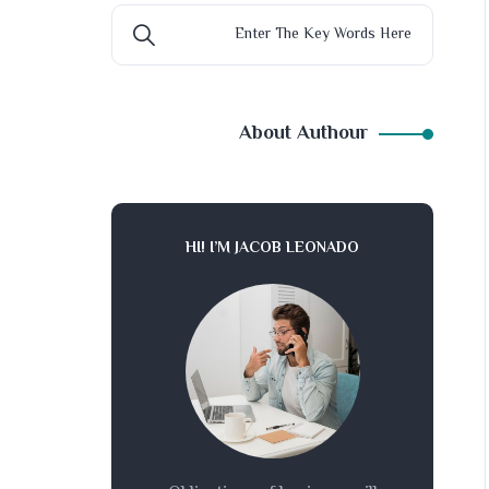
About Authour
HI! I’M JACOB LEONADO