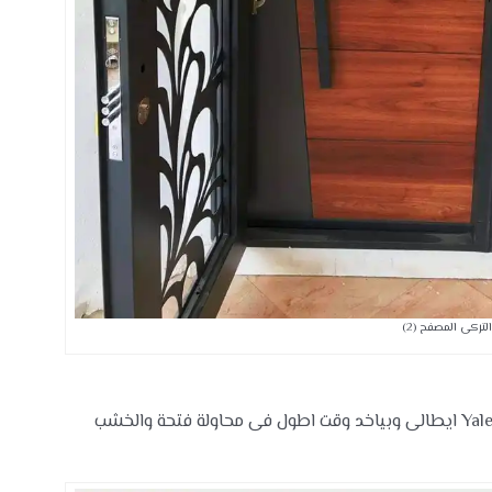
التركى المصفح (2)
بتكون جودة تصفيحة اعلى والكالون المستخدم كالون Yale ايطالى وبياخد وقت اطول فى محاولة فتحة والخشب