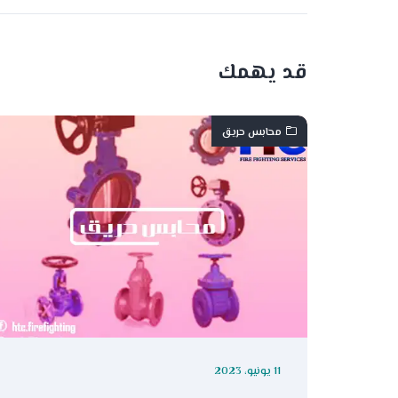
قد يهمك
محابس حريق
11 يونيو، 2023