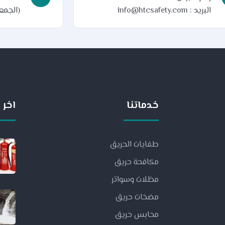
البريد : info@htcsafety.com
(الجمعة
خدماتنا
اخر ا
طفايات الحريق
مكافحة حريق
مظلات وسواتر
مضخات حريق
محابس حريق