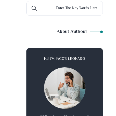
About Authour
HI! I’M JACOB LEONADO