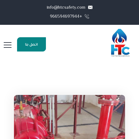
info@htcsafety.com
+966594697944
اتصل بنا