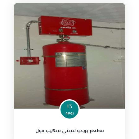
13
يونيو
مطعم بريجو لستي سكيب مول