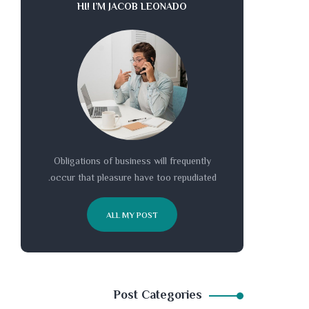
HI! I’M JACOB LEONADO
Obligations of business will frequently
occur that pleasure have too repudiated.
ALL MY POST
Post Categories