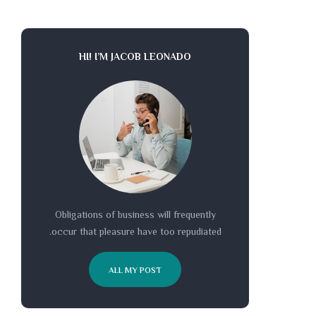
HI! I’M JACOB LEONADO
Obligations of business will frequently
occur that pleasure have too repudiated.
ALL MY POST