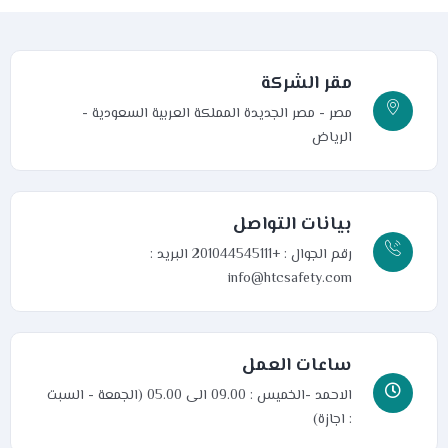
مقر الشركة
مصر - مصر الجديدة
المملكة العربية السعودية -
الرياض
بيانات التواصل
رقم الجوال : +201044545111
البريد :
info@htcsafety.com
ساعات العمل
الاحمد -الخميس : 09.00 الى 05.00 (الجمعة - السبت
: اجازة)