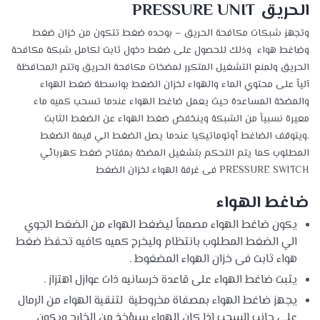
الحريق PRESSURE UNIT
وتجهز شبكات مكافحة الحريق – بوحده ضغط تتكون من خزان ضغط
وضاغط هواء وذلك للحصول على ضغط دخول ثابت لكامل شبكة مكافحة
الحريق ولمنع التشغيل المتكرر لمضخات مكافحة الحريق وتتم المحافظة
آلياً على محتوي الماء والهواء لخزان الضغط بواسطة ضغط الهواء
والمضخة المساعدة حيث يعمل ضاغط الهواء عندما تسحب كميه ماء
معيرة نسبياً من الشبكة وينخفض ضغط الهواء عن الضغط الثابت
.ويتوقف الضاغط أوتوماتيكيا عندما يصل الضغط الي قيمة الضغط
المطلوب كما يتم التحكم بتشغيل المضخة بمفتاح ضغط كهربائي
PRESSURE SWITCH فى غرفة الهواء لخزان الضغط
ضاغط الهواء
يكون ضاغط الهواء مصمماً ليضغط الهواء من الضغط الجوي
الي الضغط المطلوب بانتظام وليخرج كميه كافيه تحفظ ضغط
هواء ثابت فى خزان الهواء المضغوط .
يثبت ضاغط الهواء على قاعدة خرسانيه ذات عوازل اهتزاز .
يجهز ضاغط الهواء بمصفاة مخروطية لتنقية الهواء من الرمال
على جانب السحب إذا كان الهواء سيؤخذ من الخارج ويكون