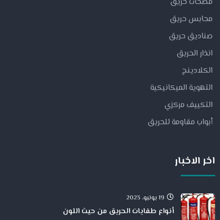
مضخات حريق
محابس حريق
صناديق حريق
انذار الحريق
الكلادينج
التهوية الميكانيكية
التكييف مركزي
أبواب مقاومة للحريق
اخر الاخبار
19 يونيو، 2023
أنواع طفايات الحريق من حيث اللون