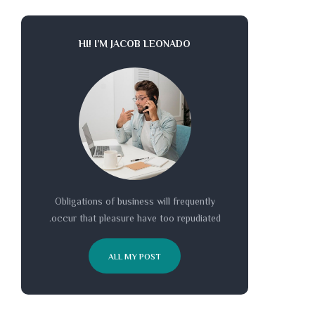
HI! I’M JACOB LEONADO
Obligations of business will frequently
occur that pleasure have too repudiated.
ALL MY POST