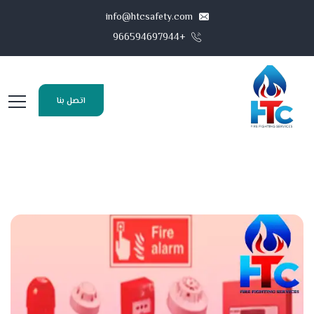
info@htcsafety.com
+966594697944
اتصل بنا