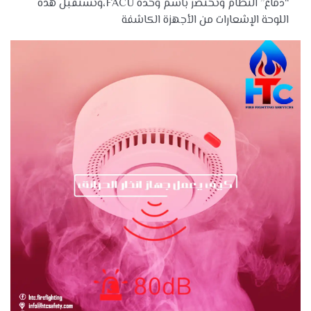
“دماغ” النظام وتختصر باسم وحدة FACU،وتستقبل هذه
اللوحة الإشعارات من الأجهزة الكاشفة