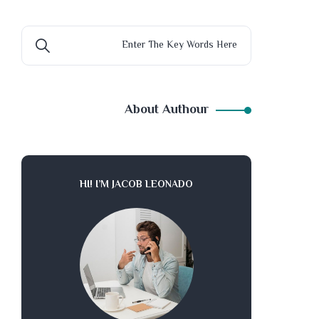
About Authour
HI! I’M JACOB LEONADO