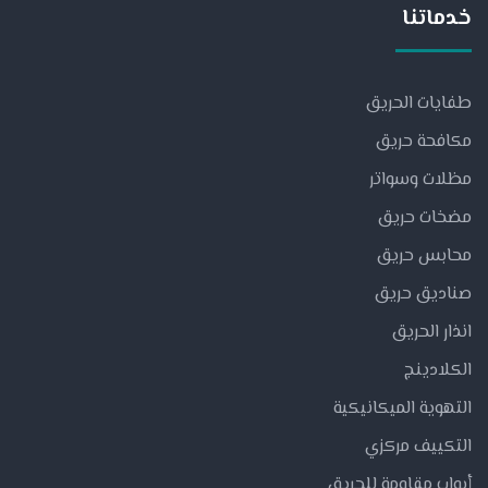
خدماتنا
طفايات الحريق
مكافحة حريق
مظلات وسواتر
مضخات حريق
محابس حريق
صناديق حريق
انذار الحريق
الكلادينج
التهوية الميكانيكية
التكييف مركزي
أبواب مقاومة للحريق