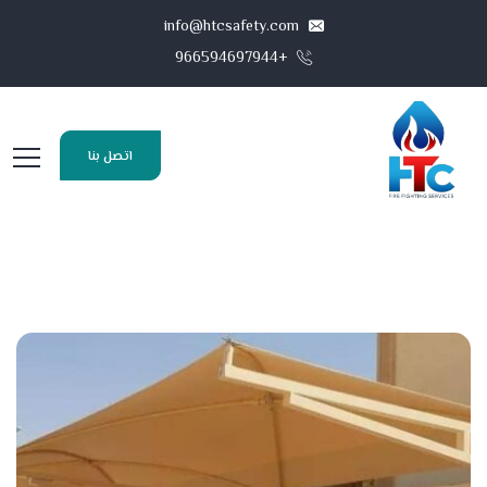
info@htcsafety.com
+966594697944
اتصل بنا