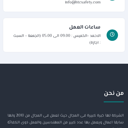
info@htcsafety.com
ساعات العمل
الاحمد -الخميس : 09.00 الى 05.00 (الجمعة - السبت
: اجازة)
من نحن
الشركة لها خبرة كبيرة فى المجال حيث تعمل فى المجال من 2010 ولها
سابقا اعمال ويعمل بها عدد كبير من المهندسين والعمل ذوى الكفائة