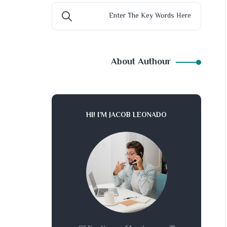
About Authour
HI! I’M JACOB LEONADO