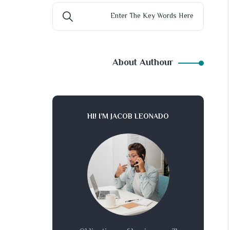
About Authour
HI! I’M JACOB LEONADO