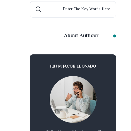
About Authour
HI! I’M JACOB LEONADO