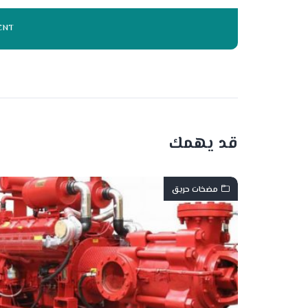
قد يهمك
مضخات حريق