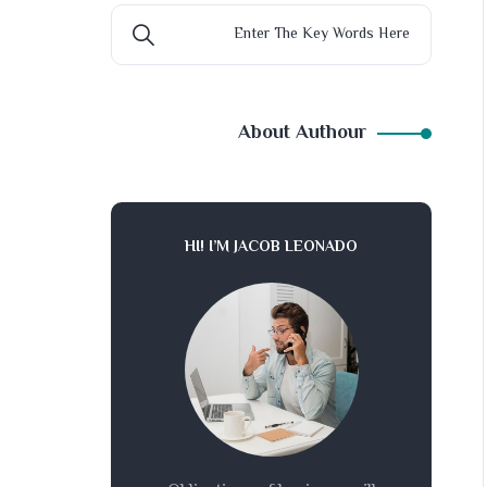
About Authour
HI! I’M JACOB LEONADO