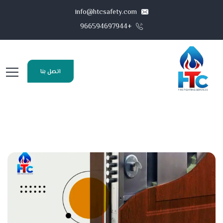
info@htcsafety.com
+966594697944
اتصل بنا