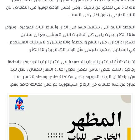
أما بالنسبة للابواب الداخلية ، فمن الممكن تركيب باب بأى طبقة دهان ،
لانه لا داعى للقلق من ناحيته ، وفى نفس الوقت توفيرا فى النفقات ، لان
الباب الخارجي يكون اغلى فى السعر.
النقطة الثانية التى ستفكر فيها هى الوان وأنماط الباب المتوفرة ، ويتوفر
منها الكثير بحيث يلبى كل الطلبات التى تتماشى مع اى ستايل
ديكور او الوان ، مثل اللامع والمطفأ واللامنيشن والاكريليك المستخدم
في المطابخ وخشب طبيعى مثل الواح الكونتر وغيرها الكثير.
اخر نقطة أثناء اختيار الابواب المصفحة هى اختيار الباب الموجود به قطعة
زجاجية ، لذلك بعض الناس تفضل دخول اضاءة النهار للمكان ، لكن لابد
من مراعاة ان الزجاج الموجود يكون مضاد للرصاص ومضاد للكسر وهو
عبارة عن عدة طبقات من الزجاج السيكوريت تم عمل معالجة خاصة لهم.