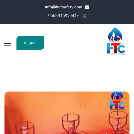
info@htcsafety.com
+966594697944
اتصل بنا