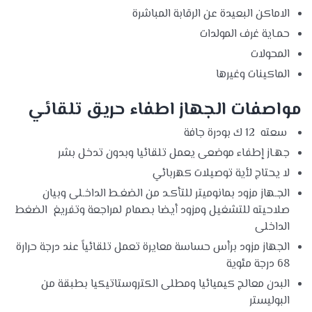
الاماكن البعيدة عن الرقابة المباشرة
حمـاية غرف المولدات
المحولات
الماكينات وغيرها
مواصفات الجهاز اطفاء حريق تلقائي
سعته 12 ك بودرة جافة
جهـاز إطفاء موضعى يعمل تلقائيا وبدون تدخل بشر
لا يحتاج لأية توصيلات كهربائي
الجـهاز مزود بمانوميتر للتأكـد من الضغـط الداخـلى وبيان
صلاحيته للتشغيل ومزود أيضا بصمام لمراجعة وتفريغ الضغط
الداخلى
الجهاز مزود برأس حساسة معايرة تعمل تلقائياً عند درجة حرارة
68 درجة مئوية
البدن معالج كيميائيا ومطلى الكتروستاتيكيا بطبقة من
البوليستر