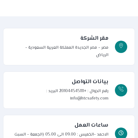
مقر الشركة
مصر - مصر الجديدة
المملكة العربية السعودية -
الرياض
بيانات التواصل
رقم الجوال : +201044545111
البريد :
info@htcsafety.com
ساعات العمل
الاحمد -الخميس : 09.00 الى 05.00 (الجمعة - السبت