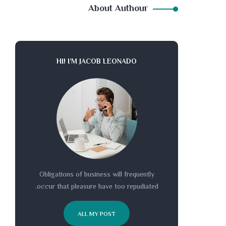
About Authour
HI! I’M JACOB LEONADO
Obligations of business will frequently
occur that pleasure have too repudiated.
ALL MY POST