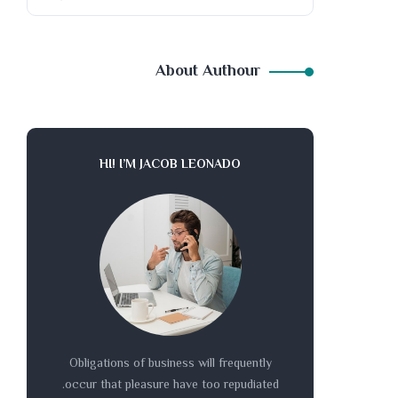
About Authour
HI! I’M JACOB LEONADO
Obligations of business will frequently
occur that pleasure have too repudiated.