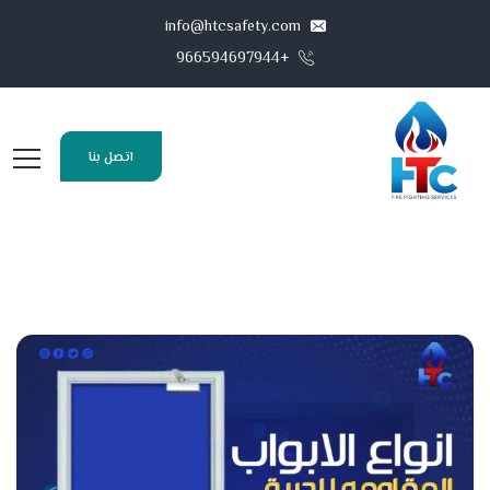
info@htcsafety.com
+966594697944
اتصل بنا