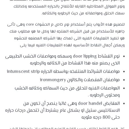
ونوع العوازل المطاطيه القابله للأنتفاخ بالحراره المستخدمه وكذللك
سمك الحلق ومواصفاته من حيث الرطوبه والكثافه.
لتصنيع هذه الأبواب يتم أستخدام نوع خاص م الحشوات core وهى تأتى
جاهزه للأستخدام من قبل الشركه المنتجه لها وكل ما هو مطلوب منك
هو تنفيذ التعليمات الفنيه التى تمدك بها الشركه المصنعه للحشوه
ويمكن أجمال النقاط الأساسيه لهذه التعليمات الفنيه فيما يلى
نوع القشاط door lipping وسمكه ومواصفات الخشب الطبيعى
الذى يصنع منه هذا القشاط من الكثافه والرطوبه
مواصفات الشرائط المنتفخه بواسطه الحراره intumscent strip
مواصفان المفصلات والكالون ironmongery
المواصفات الفنيه للحلق من حيث السماكه وكثافه الخشب
ومحتوى الرطوبه .
المقابض door handel وهى غالبا ينصح أن تكون من
الاستانليس ستيل او بشكل عام يشترط أن تتحمل درجات حراره
حتى 800 درجه مئويه