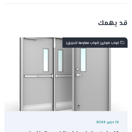
قد يهمك
ابواب طوارئ (ابواب مقاومة للحريق)
12 دجنبر، 2022