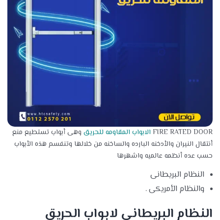
FIRE RATED DOOR
الابواب المقاومه للحريق
وهى أبواب تستطيع منع
أنتقال النيران والأدخنه البارده والساخنه من خلالها وتنفسم هذه الأبواب
حسب عده أنظمه عالميه واشهرها
النظام البريطانى
والنظام الأمريكى .
النظام البريطانى لابواب الحريق