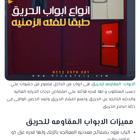
الابواب المقاومه للحريق
هى ابواب من الداخل مصنوع من حشوات علي
حسب المطلوب و لها قدره هائله علي امتصاص درجات الحراره العاليه
والدخنه الناتجه عن الحريق وتمنع انتشار الحريق وتعد الحصن الواقى فى
حاله اندلاع الحريق
مميزات الابواب المقاومه للحريق
الباب مزود بصفائح معدنيه المعالجه بالزنك ولها قدره عزل ذو