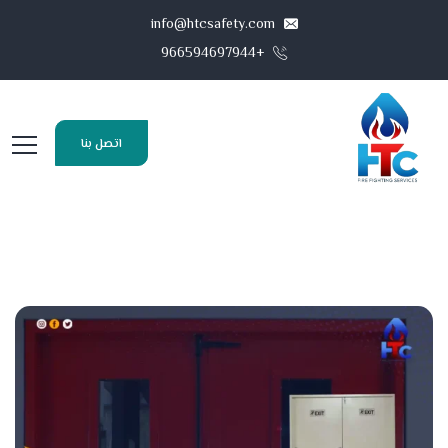
info@htcsafety.com
+966594697944
اتصل بنا