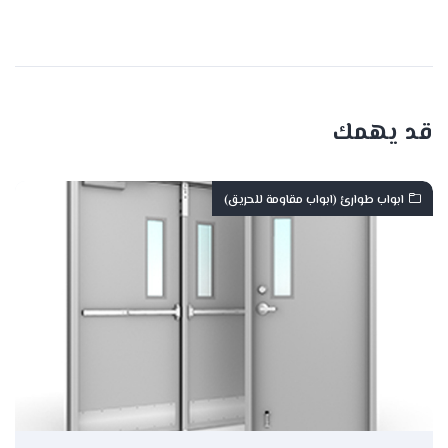
قد يهمك
ابواب طوارئ (ابواب مقاومة للحريق)