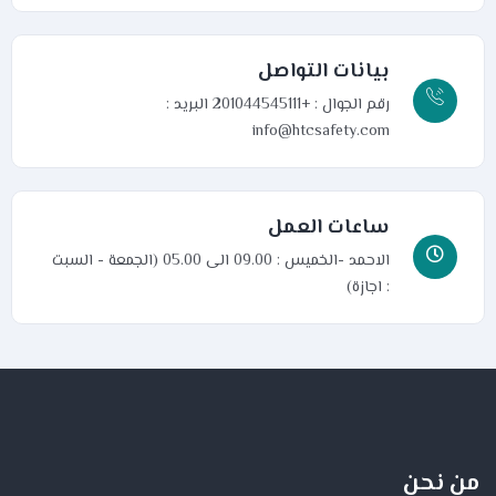
بيانات التواصل
رقم الجوال : +201044545111
البريد :
info@htcsafety.com
ساعات العمل
الاحمد -الخميس : 09.00 الى 05.00 (الجمعة - السبت
: اجازة)
من نحن