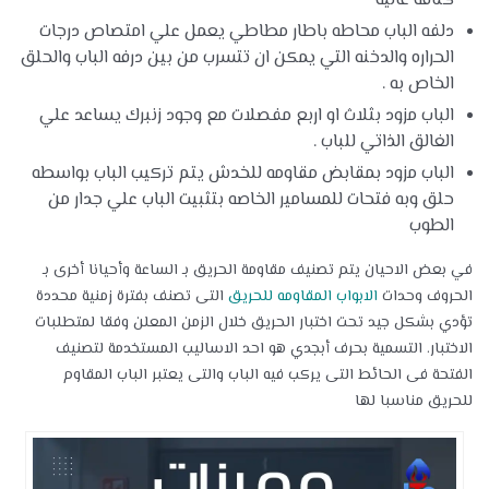
كثافه عاليه
دلفه الباب محاطه باطار مطاطي يعمل علي امتصاص درجات
الحراره والدخنه التي يمكن ان تتسرب من بين درفه الباب والحلق
الخاص به .
الباب مزود بثلاث او اربع مفصلات مع وجود زنبرك يساعد علي
الغالق الذاتي للباب .
الباب مزود بمقابض مقاومه للخدش يتم تركيب الباب بواسطه
حلق وبه فتحات للمسامير الخاصه بتثبيت الباب علي جدار من
الطوب
في بعض الاحيان يتم تصنيف مقاومة الحريق بـ الساعة وأحيانا أخرى بـ
الحروف وحدات
الابواب المقاومه للحريق
التى تصنف بفترة زمنية محددة
تؤدي بشكل جيد تحت اختبار الحريق خلال الزمن المعلن وفقا لمتطلبات
الاختبار. التسمية بحرف أبجدي هو احد الاساليب المستخدمة لتصنيف
الفتحة فى الحائط التى يركب فيه الباب والتى يعتبر الباب المقاوم
للحريق مناسبا لها