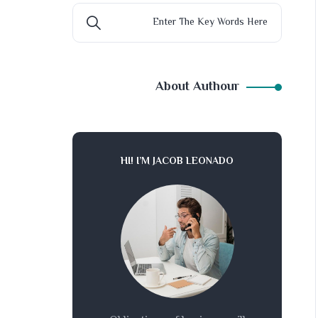
About Authour
HI! I’M JACOB LEONADO