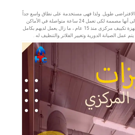
لافتراضى طويل. ولذا فهى مستخدمة على نطاق واسع جداً
فى الأماكن التجارية ذات الإستخدام الشاق. بالإضافة إلى أنها مصممة لكى تعمل 24 ساعة متواصلة في الأماكن
العامة. لذا نجد أن بعض العملاء الذين قاموا بتركيب أجهزة تكييف مركزى منذ 15 عام ، ما زال يعمل لديهم بكامل
م عمل الصيانة الدورية وتغيير الفلاتر والتنظيف له .