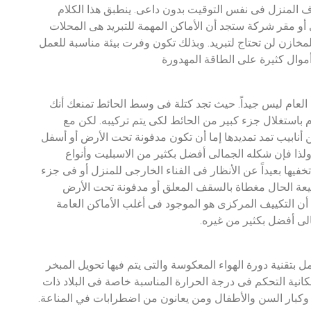
رف المنزل فى نفس التوقيت بدون داعى. ينطبق هذا الكلام
 أو مقر شركة ستجد أن الأماكن المهمة للتبريد هى المحلات
مخازن لن تحتاج لتبريد. وبذلك تكون وفرت بيئة مناسبة للعمل
أموال كثيرة على الطاقة المهدورة
العام ليس جيداً. حيث تجد كتلة فى وسط الحائط تمنعك أنك
ية او بلاطات بارزة 3d مثلاً لأنه قام باستغلال جزء كبير من الحائط لكى يتم تركيبه. لكن مع
أنابيب تمد تمديدها إما أن تكون مدفونة تحت الأرض أو أسفل
ا فإن شكله الجمالى أفضل بكثير من الاسبليت وأنواع
فيها بعيداً عن الأنظار فى الفناء الخارجى للمنزل أو فى جزء
طبيعة الحال مغطاة بالسقف المعلق أو مدفونة تحت الأرض
 أن التكييف المركزى هو الموجود فى أغلب الأماكن العامة
لى أفضل بكثير من غيره.
 بتقنية دورة الهواء المعكوسة والتى يتم فيها تحويل المبخر
نية التحكم فى درجة الحرارة المناسبة خاصة فى البلاد ذات
و وكبار السن والأطفال ومن يعانون من اضطرابات في المناعة.