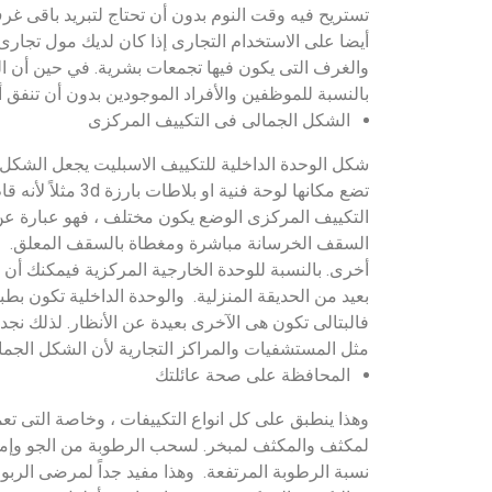
تستريح فيه وقت النوم بدون أن تحتاج لتبريد باقى غ
أيضا على الاستخدام التجارى إذا كان لديك مول تجارى
والغرف التى يكون فيها تجمعات بشرية. في حين أن ال
بالنسبة للموظفين والأفراد الموجودين بدون أن تنفق 
الشكل الجمالى فى التكييف المركزى
شكل الوحدة الداخلية للتكييف الاسبليت يجعل الشكل 
تضع مكانها لوحة فن
التكييف المركزى الوضع يكون مختلف ، فهو عبارة عن 
السقف الخرسانة مباشرة ومغطاة بالسقف المعلق. ولذ
أخرى. بالنسبة للوحدة الخارجية المركزية فيمكنك أن تخ
بعيد من الحديقة المنزلية. والوحدة الداخلية تكون ب
فالبتالى تكون هى الآخرى بعيدة عن الأنظار. لذلك نجد
مثل المستشفيات والمراكز التجارية لأن الشكل الجما
المحافظة على صحة عائلتك
وهذا ينطبق على كل انواع التكييفات ، وخاصة التى تعمل
لمكثف والمكثف لمبخر. لسحب الرطوبة من الجو وإمكا
نسبة الرطوبة المرتفعة. وهذا مفيد جداً لمرضى الرب