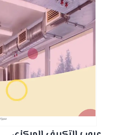
مميزا
عيوب التكييف المركزى