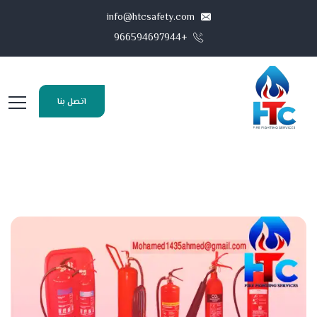
info@htcsafety.com
+966594697944
اتصل بنا