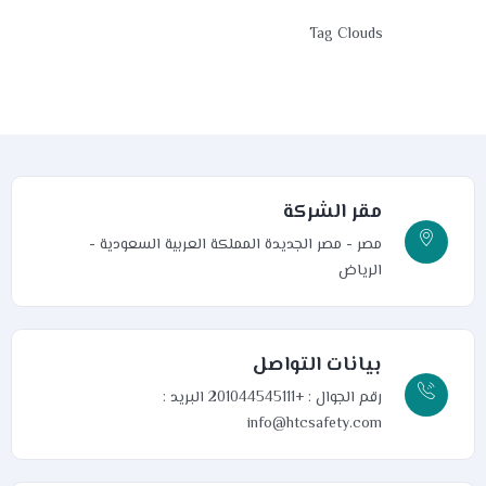
Tag Clouds
مقر الشركة
مصر - مصر الجديدة
المملكة العربية السعودية -
الرياض
بيانات التواصل
رقم الجوال : +201044545111
البريد :
info@htcsafety.com