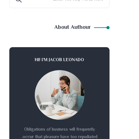
About Authour
HI! I’M JACOB LEONADO
Obligations of business will frequently
occur that pleasure have too repudiated.