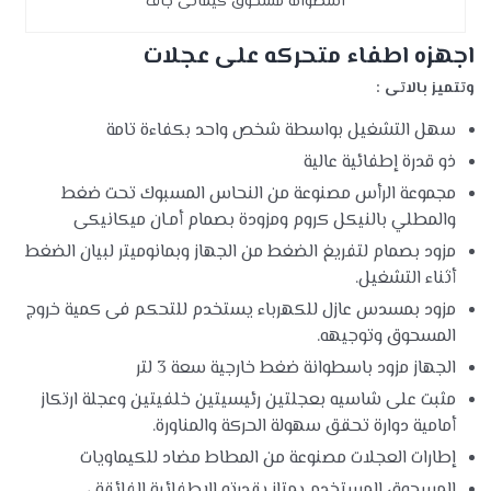
اسطوانه مسحوق كيمائى جاف
اجهزه اطفاء متحركه على عجلات
وتتميز بالاتى :
سهل التشغيل بواسطة شخص واحد بكفاءة تامة
ذو قدرة إطفائية عالية
مجموعة الرأس مصنوعة من النحاس المسبوك تحت ضغط
والمطلي بالنيكل كروم ومزودة بصمام أمـان ميكانيكى
مزود بصمام لتفريغ الضغط من الجهاز وبمانوميتر لبيان الضغط
أثناء التشغيل.
مزود بمسدس عازل للكهرباء يستخدم للتحكم فى كمية خروج
المسحوق وتوجيهه.
الجهاز مزود باسطوانة ضغط خارجية سعة 3 لتر
مثبت على شاسيه بعجلتين رئيسيتين خلفيتين وعجلة ارتكاز
أمامية دوارة تحقق سهولة الحركة والمناورة.
إطارات العجلات مصنوعة من المطاط مضاد للكيماويات
المسحوق المستخدم يمتاز بقدرته الإطفائية الفائقة ،