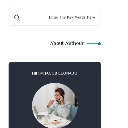
About Authour
HI! I’M JACOB LEONADO