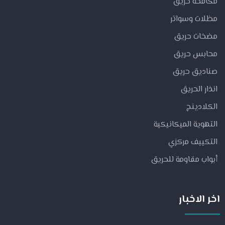
مكافحة حريق
مظلات وسواتر
مضخات حريق
محابس حريق
صناديق حريق
انذار الحريق
الكلادينج
التهوية الميكانيكية
التكييف مركزي
أبواب مقاومة للحريق
اخر الاخبار