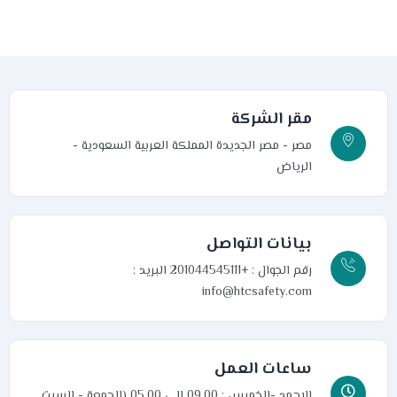
مقر الشركة
مصر - مصر الجديدة
المملكة العربية السعودية -
الرياض
بيانات التواصل
رقم الجوال : +201044545111
البريد :
info@htcsafety.com
ساعات العمل
الاحمد -الخميس : 09.00 الى 05.00 (الجمعة - السبت