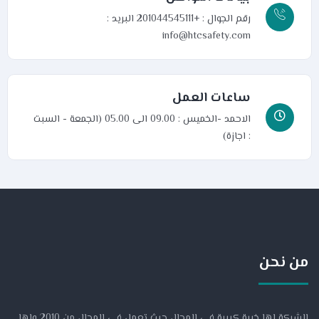
رقم الجوال : +201044545111
البريد :
info@htcsafety.com
ساعات العمل
الاحمد -الخميس : 09.00 الى 05.00 (الجمعة - السبت
: اجازة)
من نحن
الشركة لها خبرة كبيرة فى المجال حيث تعمل فى المجال من 2010 ولها