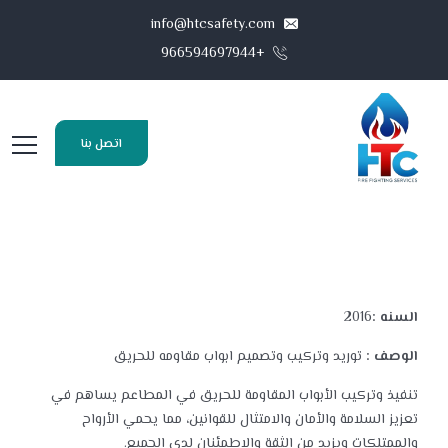
info@htcsafety.com
+966594697944
اتصل بنا
السنه :
2016
الوصف :
توريد وتركيب وتصميم ابواب مقاومه للحريق
تنفيذ وتركيب الأبواب المقاومة للحريق في المطاعم يساهم في
تعزيز السلامة والأمان والامتثال للقوانين،
مما يحمي الأرواح
والممتلكات ويزيد من الثقة والاطمئنان لدى الجميع.