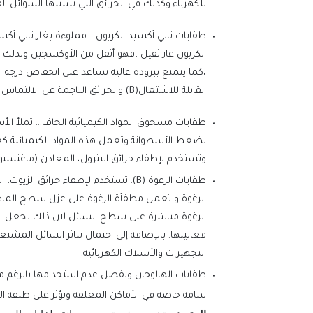
للكهرباء.وكذلك في الحرائق التي تسببها السوائل القابلة للاشتعال (C) لأن الماء سوف ي
طفايات ثاني أكسيد الكربون… مملوءة بغاز ثاني أكس
الكربون غاز ثقيل ،فهو أثقل من الأوكسجين ولذلك
،كما يتمتع ببرودة عالية تساعد على انخفاض درجة الح
القابلة للاشتعال(B) والحرائق الناجمة عن الالتماس الكهربائي(C)
طفايات مسحوق المواد الكيميائية الجاف… تملأ الأ
لضغط الأسطوانة.وتعمل هذه المواد الكيميائية كغ
وتستخدم لإطفاء حرائق البترول، المعادن (ماغنسيوم –
طفايات الرغوة (B): تستخدم لإطفاء حرائ
الرغوة و تعمل مطفأة الرغوة على عزل سطح المادة ع
الرغوة مباشرة على سطح السائل لان ذلك يجعل ا
فعاليتها. بالإضافة إلى احتمال تناثر السائل المش
التجهيزات والأسلاك الكهربائية.
طفايات الهالوجان ويفضل عدم استخدامها بالرغم من ان
سامة خاصة في الأماكن المغلقة وتؤثر على طبقة الأوز