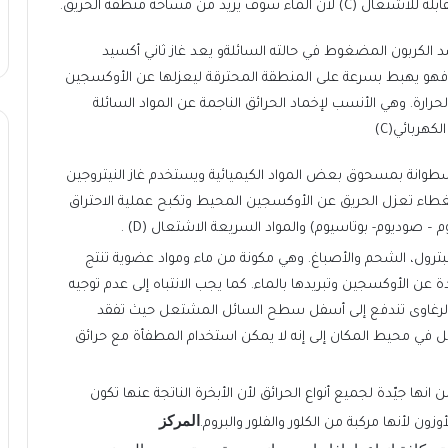
زيد من مساحة منطقة الحريق.
د الكربون المضغوط في حالته السائلةو يعد غاز ثاني أكسيد
 فهو يهبط بسرعة على المنطقة المحترقة ليعزلها عن الأوكسجين
رارة. وهي الأنسب لإخماد الحرائق الناجمة عن المواد السائلة
سطوانة بمسحوق بعض المواد الكيميائية ويستخدم غاز النيتروجين
طاء تعزل الحريق عن الأوكسجين المحيط وتكبح عملية الاحتراق
 صوديوم- بوتاسيوم) والمواد السريعة الاشتعال (D) .
ق الزيوت، البترول، الشحم والأصباغ. وهي مكونة من ماء ومواد عضوية تنتج
ن الأوكسجين وتبريدها بالماء. كما يجب الانتباه إلى عدم توجيه
لرغاوى تندفع إلى أسفل سطح السائل المشتعل حيث تفقد
تعل في محيط المكان إلى إنه لا يمكن استخدام المطفأة مع حرائق
ها جيّدة لجميع أنواع الحرائق لأن الأبخرة الناتجة عنها تكون
المركز
ون لأنها مركبة من الكلور والفلور والبروم.