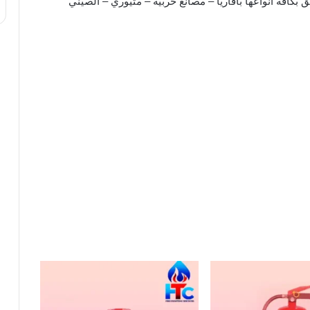
افة انواعها بافاريا – مصانع حربية – متيوري – الصيني