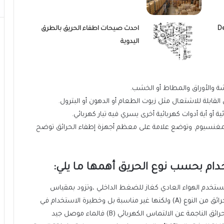
احدث صيحات اطفاء الحريق بالطرق
اليدوية
قمشة والأوراق والمطاط أو الخشب.
ل القابلة للاشتعال مثل زيوت الطعام أو الدهون أو البترول.
ة أو أية أدوات كهربائية أخرى يسري فيه تيار كهربائي.
 المغنسيوم. وتوضع علامة على معظم أجهزة إطفاء الحرائق توضح
دام بحسب نوع الحريق أهمها ما يلي:
 ويستخدم الهواء العادي كغاز للضغط الداخلي ،وتزود بمقياس
للضغط.يستخدم هذا النوع من الطفايات لإخماد الحرائق من النوع (A) ولكنها غير مناسبة بل وخطيرة الاستخدام في
مواضع أخرى ،فيجب تجنب استخدامها في إخماد الحرائق الناجمة عن الالتماس الكهربائي (B) فالماء موصل جيد