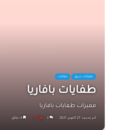
طفايات حريق
مقالات
طفايات بافاريا
مميزات طفايات بافاريا
آخر تحديث: 27 أكتوبر، 2021
2
5٬816
4 دقائق