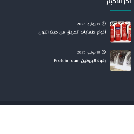
اخر الاخبار
19 يونيو، 2023
أنواع طفايات الحريق من حيث اللون
19 يونيو، 2023
رغوة البروتين Protein foam
جميع الححقوق محفوظة لدى شركة الحمد للمقاولات