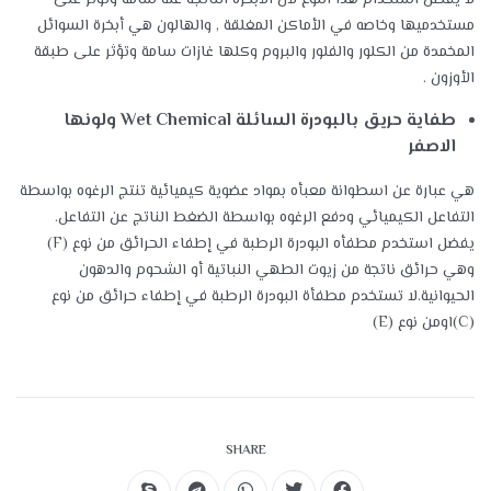
لا يفضل استخدام هذا النوع لأن الأبخره الناتجة عنه سامة وتؤثر على
مستخدميها وخاصه في الأماكن المغلقة , والهالون هي أبخرة السوائل
المخمدة من الكلور والفلور والبروم وكلها غازات سامة وتؤثر على طبقة
الأوزون .
طفاية حريق بالبودرة السائلة
Wet Chemical
ولونها
الاصفر
هي عبارة عن اسطوانة معبأه بمواد عضوية كيميائية تنتج الرغوه بواسطة
التفاعل الكيميائي ودفع الرغوه بواسطة الضغط الناتج عن التفاعل.
يفضل استخدم مطفأه البودرة الرطبة في إطفاء الحرائق من نوع (F)
وهي حرائق ناتجة من زيوت الطهي النباتية أو الشحوم والدهون
الحيوانية.لا تستخدم مطفأة البودرة الرطبة في إطفاء حرائق من نوع
(C)اومن نوع (E)
SHARE