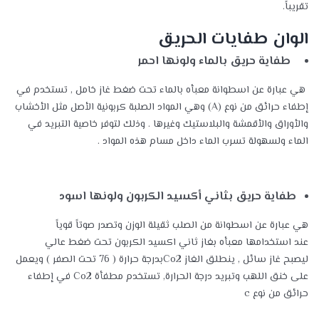
تقريباً.
الوان طفايات الحريق
طفاية حريق بالماء ولونها احمر
هي عبارة عن اسطوانة معبأه بالماء تحت ضغط غاز خامل , تستخدم في
إطفاء حرائق من نوع (A) وهي المواد الصلبة كربونية الأصل مثل الأخشاب
والأوراق والأقمشة والبلاستيك وغيرها . وذلك لتوفر خاصية التبريد في
الماء ولسهولة تسرب الماء داخل مسام هذه المواد .
طفاية حريق بثاني أكسيد الكربون
ولونها اسود
هي عبارة عن اسطوانة من الصلب ثقيلة الوزن وتصدر صوتاً قوياً
عند استخدامها معبأه بغاز ثاني اكسيد الكربون تحت ضغط عالي
ليصبح غاز سائل , ينطلق الغاز Co2بدرجة حرارة ( 76 تحت الصفر ) ويعمل
على خنق اللهب وتبريد درجة الحرارة, تستخدم مطفأة Co2 في إطفاء
حرائق من نوع c