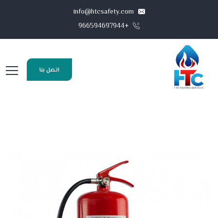
info@htcsafety.com
+966594697944
اتصل بنا