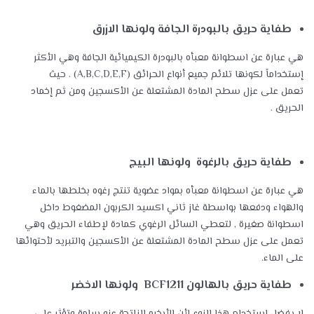
طفاية حريق بالبودرة الجافة ولونها الازرق
هي عبارة عن اسطوانة معبأه بالبودرة الكيميائية الجافة وهي الأكثر
إستخداماً لكونها تلائم جميع أنواع الحرائق (A,B,C,D,E,F) . حيث
تعمل على عزل سطح المادة المشتعلة عن الأكسجين ومن ثم إخماد
الحريق .
طفاية حريق بالرغوة ولونها البيج
هي عبارة عن اسطوانة معبأه بمواد عضوية تنتج رغوه بخلطها بالماء
والهواء ودفعها بواسطة غاز ثاني اكسيد الكربون المضغوط داخل
اسطوانة صغيرة , لتعطي السائل الرغوي كمادة لإطفاء الحريق وهي
تعمل على عزل سطح المادة المشتعلة عن الأكسجين والتبريد لأحتوائها
على الماء.
طفاية حريق بالهالون
BCF1211 ولونها الاخضر