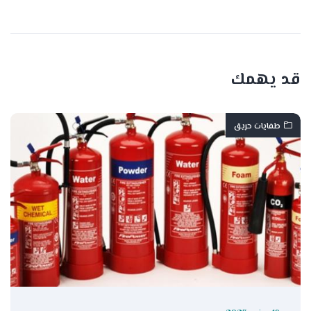
قد يهمك
طفايات حريق