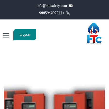
info@htcsafety.com
+966594697944
اتصل بنا