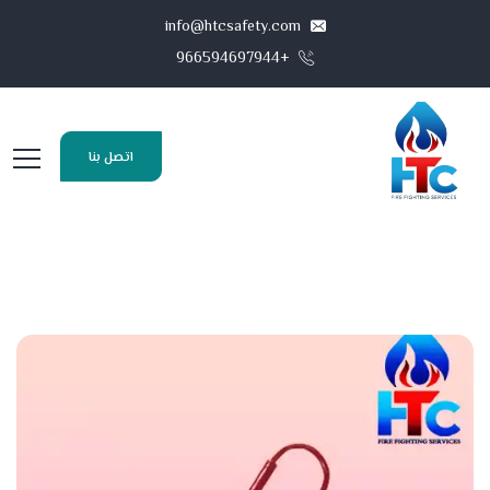
info@htcsafety.com
+966594697944
اتصل بنا