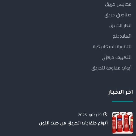
محابس حريق
صناديق حريق
انذار الحريق
الكلادينج
التهوية الميكانيكية
التكييف مركزي
أبواب مقاومة للحريق
اخر الاخبار
19 يونيو، 2023
أنواع طفايات الحريق من حيث اللون