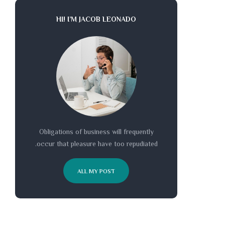
HI! I’M JACOB LEONADO
Obligations of business will frequently
occur that pleasure have too repudiated.
ALL MY POST