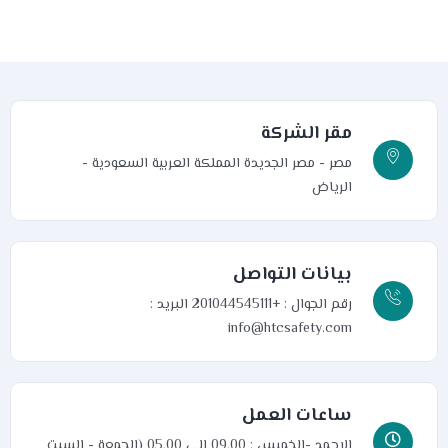
مقر الشركة
مصر - مصر الجديدة
المملكة العربية السعودية -
الرياض
بيانات التواصل
رقم الجوال : +201044545111
البريد :
info@htcsafety.com
ساعات العمل
الاحمد -الخميس : 09.00 الى 05.00 (الجمعة - السبت