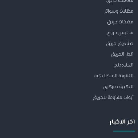
مكافحة حريق
مظلات وسواتر
مضخات حريق
محابس حريق
صناديق حريق
انذار الحريق
الكلادينج
التهوية الميكانيكية
التكييف مركزي
أبواب مقاومة للحريق
اخر الاخبار