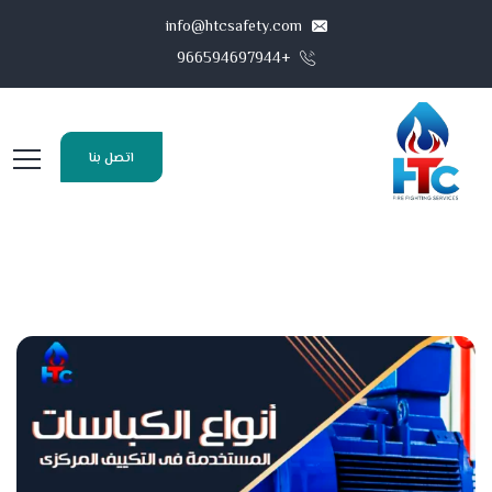
info@htcsafety.com
+966594697944
اتصل بنا