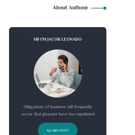
About Authour
HI! I’M JACOB LEONADO
Obligations of business will frequently
occur that pleasure have too repudiated.
ALL MY POST